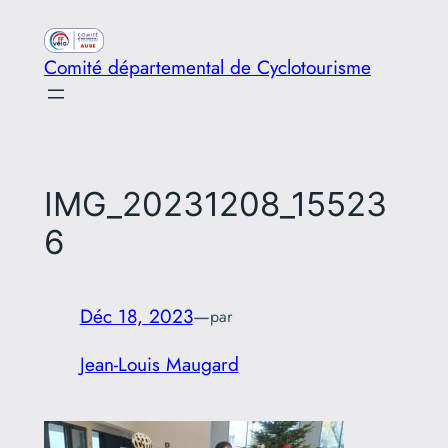
Aller
au
Comité départemental de Cyclotourisme
contenu
IMG_20231208_15523
6
Déc 18, 2023
—
par
Jean-Louis Maugard