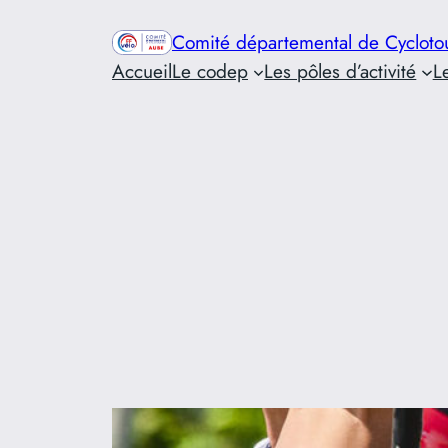
Aller
Comité départemental de Cycloto
au
Accueil
Le codep
Les pôles d’activité
L
contenu