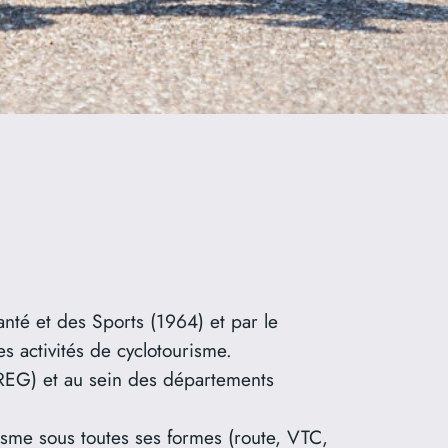
anté et des Sports (1964) et par le
s activités de cyclotourisme.
OREG) et au sein des départements
sme sous toutes ses formes (route, VTC,