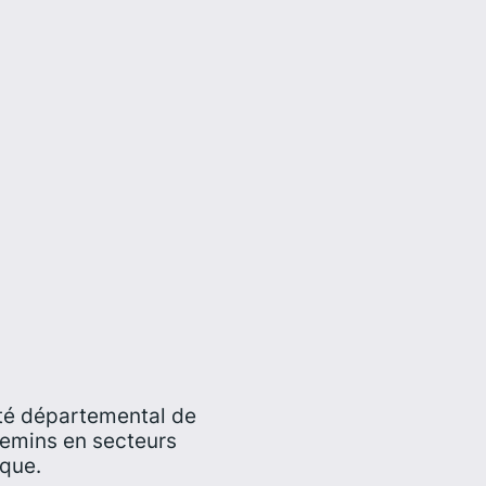
té départemental de
hemins en secteurs
fficulté technique.