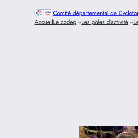
Aller
Comité départemental de Cycloto
au
Accueil
Le codep
Les pôles d’activité
L
contenu